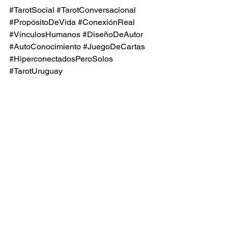
#TarotSocial
#TarotConversacional
#PropósitoDeVida
#ConexiónReal
#VínculosHumanos
#DiseñoDeAutor
#AutoConocimiento
#JuegoDeCartas
#HiperconectadosPeroSolos
#TarotUruguay