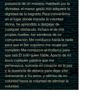
presencia de un misterio. Habitado por la
divinidad, el menor gesto mío adquiere la
dignidad de lo sagrado. Para convertirme
en el lugar donde transita la voluntad
divina, he aprendido a despejar de
cualquier obstáculo, incluso el de mis
propias huellas, los senderos de mi
comunicación. Me conduzco hacia la nada
para que el Ser supremo me ocupe por
completo. Me conduzco al mutismo para
que sea Él solo quien hable. Aparto de mi
boca cualquier palabra que me
pertenezca, sumerjo mi corazón en la paz
y la ausencia de deseos para dejar sitio
únicamente a Su amor, y elimino de mi
voluntad hasta la voluntad de eliminar la
voluntad.
Hay en mí el mismo orden que en el
universo. Soy una nave vacía, sin forma,
que transporta la luz allá donde la lleve el