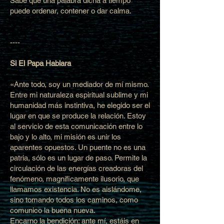
Sabe que una palabra dicha a tiempo
puede ordenar, contener o dar calma.
----
Si El Papa Hablara
«Ante todo, soy un mediador de mí mismo.
Entre mi naturaleza espiritual sublime y mi
humanidad más instintiva, he elegido ser el
lugar en que se produce la relación. Estoy
al servicio de esta comunicación entre lo
bajo y lo alto, mi misión es unir los
aparentes opuestos. Un puente no es una
patria, sólo es un lugar de paso. Permite la
circulación de las energías creadoras del
fenómeno, magníficamente ilusorio, que
llamamos existencia. No es aislándome,
sino tomando todos los caminos, como
comunico la buena nueva.
Encarno la bendición: ante mí, estáis en